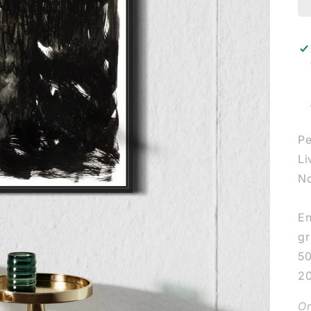
Pe
Li
No
En
gr
50
2
Or