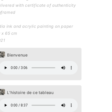
livered with certificate of authenticity
nframed
dia ink and acrylic painting on paper
 x 65 cm
021
Bienvenue
L'histoire de ce tableau