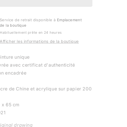
I
I
Service de retrait disponible à
Emplacement
de la boutique
Habituellement prête en 24 heures
Afficher les informations de la boutique
inture unique
vrée avec certificat d'authenticité
n encadrée
cre de Chine et acrylique sur papier 200
 x 65 cm
021
iginal drawing