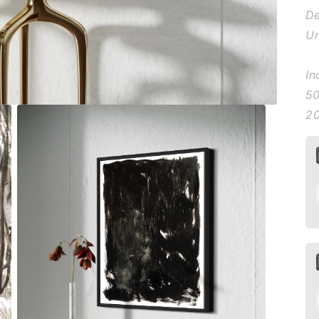
De
U
In
50
2